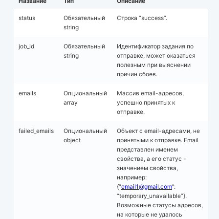
Название
Тип
Описание
status
Обязательный
Строка “success”.
string
job_id
Обязательный
Идентификатор задания по
string
отправке, может оказаться
полезным при выяснении
причин сбоев.
emails
Опциональный
Массив email-адресов,
array
успешно принятых к
отправке.
failed_emails
Опциональный
Объект с email-адресами, не
object
принятыми к отправке. Email
представлен именем
свойства, а его статус -
значением свойства,
например:
{“
email1@gmail.com
”:
“temporary_unavailable”}.
Возможные статусы адресов,
на которые не удалось