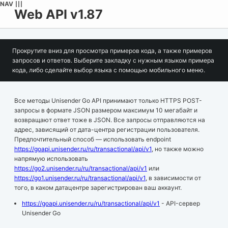
NAV
Web API v1.87
Прокрутите вниз для просмотра примеров кода, а также примеров
запросов и ответов. Выберите закладку с нужным языком примера
кода, либо сделайте выбор языка с помощью мобильного меню.
Все методы Unisender Go API принимают только HTTPS POST-
запросы в формате JSON размером максимум 10 мегабайт и
возвращают ответ тоже в JSON. Все запросы отправляются на
адрес, зависящий от дата-центра регистрации пользователя.
Предпочтительный способ — использовать endpoint
https://goapi.unisender.ru/ru/transactional/api/v1
, но также можно
напрямую использовать
https://go2.unisender.ru/ru/transactional/api/v1
или
https://go1.unisender.ru/ru/transactional/api/v1
, в зависимости от
того, в каком датацентре зарегистрирован ваш аккаунт.
https://goapi.unisender.ru/ru/transactional/api/v1
- API-сервер
Unisender Go