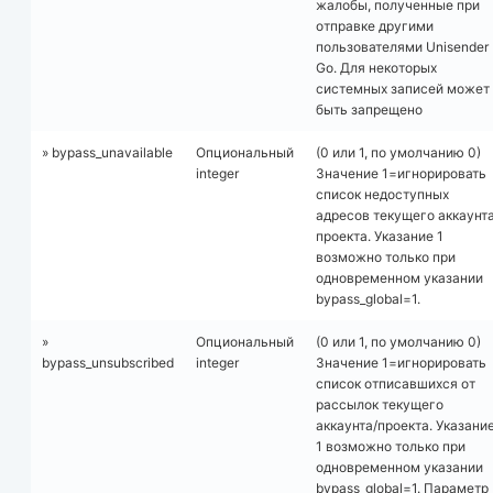
жалобы, полученные при
отправке другими
пользователями Unisender
Go. Для некоторых
системных записей может
быть запрещено
» bypass_unavailable
Опциональный
(0 или 1, по умолчанию 0)
integer
Значение 1=игнорировать
список недоступных
адресов текущего аккаунта
проекта. Указание 1
возможно только при
одновременном указании
bypass_global=1.
»
Опциональный
(0 или 1, по умолчанию 0)
bypass_unsubscribed
integer
Значение 1=игнорировать
список отписавшихся от
рассылок текущего
аккаунта/проекта. Указани
1 возможно только при
одновременном указании
bypass_global=1. Параметр