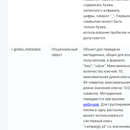
содержать буквы
латинского алфавита,
цифры, символ “_”. Первым
символом может быть
только буква,
использование пробелов н
допускается.
» global_metadata
Опциональный
Объект для передачи
object
метаданных, общих для вс
получателей, в формате:
“key”: “value”. Максимальн
количество ключей: 10;
максимальная длина ключ
64 символа; максимальна
длина значения ключа: 10
символа. Метаданные
передаются при вызове
вебхуков
. Для группировки
писем в одну рассылку
может использоваться
системный ключ
“campaign_id” со значение