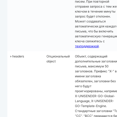
писем. При повторной
отправке запроса с тем же
ключом в течение минуты
запрос будет отклонен.
Может создаваться
автоматически для каждог
письма, что бы включить
автоматическую генераци
ключа свяжитесь с
техподдержкой
.
» headers
Опциональный
Объект, содержащий
object
дополнительные заголовки
письма, максимум 50
заголовков. Префикс “X-” в
имени заголовка
обязателен, заголовки без
него будут
проигнорированы, наприм
X-UNISENDER-GO-Global-
Language, X-UNISENDER-
GO-Template-Engine.
Стандартные заголовки “To
“CC”, “BCC” передаются бе