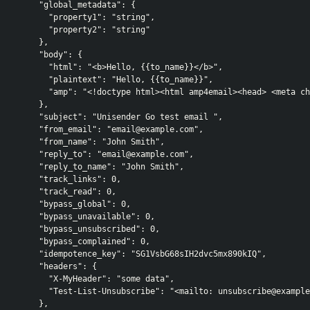
    "global_metadata": {
      "property1": "string",
      "property2": "string"
    },
    "body": {
      "html": "<b>Hello, {{to_name}}</b>",
      "plaintext": "Hello, {{to_name}}",
      "amp": "<!doctype html><html amp4email><head> <meta ch
    },
    "subject": "Unisender Go test email ",
    "from_email": "email@example.com",
    "from_name": "John Smith",
    "reply_to": "email@example.com",
    "reply_to_name": "John Smith",
    "track_links": 0,
    "track_read": 0,
    "bypass_global": 0,
    "bypass_unavailable": 0,
    "bypass_unsubscribed": 0,
    "bypass_complained": 0,
    "idempotence_key": "SG1VsbG68sIH2dvc5mx890kIQ",
    "headers": {
      "X-MyHeader": "some data",
      "Test-List-Unsubscribe": "<mailto: unsubscribe@example
    },