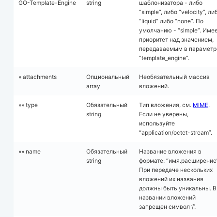
GO-Template-Engine
string
шаблонизатора - либо
“simple”, либо “velocity”, ли
“liquid” либо “none”. По
умолчанию - “simple”. Име
приоритет над значением,
передаваемым в параметр
“template_engine”.
» attachments
Опциональный
Необязательный массив
array
вложений.
»» type
Обязательный
Тип вложения, см.
MIME
.
string
Если не уверены,
используйте
“application/octet-stream”.
»» name
Обязательный
Название вложения в
string
формате: “имя.расширение”
При передаче нескольких
вложений их названия
должны быть уникальны. В
названии вложений
запрещен символ ‘/’.