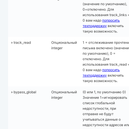
(значение по умолчанию),
0=отключено. Для
использования track_links 
0 вам надо
попросить
техподдержку
включить
такую возможность.
» track_read
Опциональный
1 = отслеживание прочтен
integer
письма включено (значени
по умолчанию), 0 =
отключено. Для
использования track_read 
0 вам надо
попросить
техподдержку
включить
такую возможность.
» bypass_global
Опциональный
(0 или 1, по умолчанию 0)
integer
Значение 1=игнорировать
список глобальной
недоступности, при
отправке не будут
учитываться данные о
недоступности адресов ил