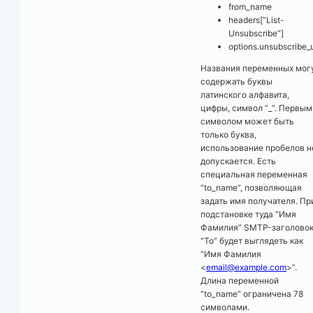
from_name
headers[“List-
Unsubscribe”]
options.unsubscribe_u
Названия переменных мог
содержать буквы
латинского алфавита,
цифры, символ “_”. Первым
символом может быть
только буква,
использование пробелов н
допускается. Есть
специальная переменная
“to_name”, позволяющая
задать имя получателя. Пр
подстановке туда “Имя
Фамилия” SMTP-заголово
“To” будет выглядеть как
“Имя Фамилия
<
email@example.com
>”.
Длина переменной
“to_name” ограничена 78
символами.