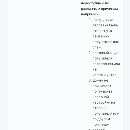
недоступным по
различным причинам,
например:
предыдущая
отправка была
отвергнута
сервером
получателя как
спам;
почтовый ящик
получателя
переполнен или
не
используется;
домен не
принимает
почту из-за
неверной
настройки на
стороне
получателя или
по другим
причинам;
сервер