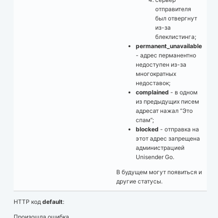
отправителя
был отвергнут
из-за
блеклистинга;
permanent_unavailable
- адрес перманентно
недоступен из-за
многократных
недоставок;
complained
- в одном
из предыдущих писем
адресат нажал “Это
спам”;
blocked
- отправка на
этот адрес запрещена
администрацией
Unisender Go.
В будущем могут появиться и
другие статусы.
HTTP код
default
:
Произошла ошибка.