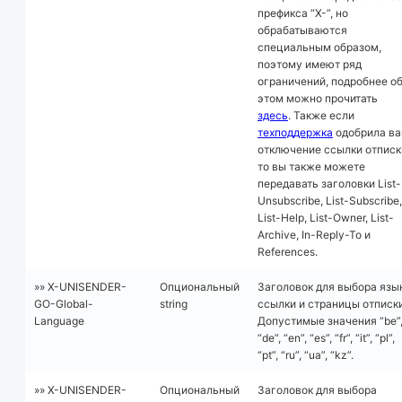
префикса “X-”, но
обрабатываются
специальным образом,
поэтому имеют ряд
ограничений, подробнее о
этом можно прочитать
здесь
. Также если
техподдержка
одобрила в
отключение ссылки отписк
то вы также можете
передавать заголовки List-
Unsubscribe, List-Subscribe,
List-Help, List-Owner, List-
Archive, In-Reply-To и
References.
»» X-UNISENDER-
Опциональный
Заголовок для выбора язы
GO-Global-
string
ссылки и страницы отписки
Language
Допустимые значения “be”
“de”, “en”, “es”, “fr”, “it”, “pl”,
“pt”, “ru”, “ua”, “kz”.
»» X-UNISENDER-
Опциональный
Заголовок для выбора