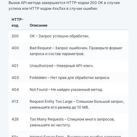
Вызов API метода завершается HTTP-кодом 200 OK в случае
успеха или HTTP кодом 4xx/5xx в случае ошибки:
HTTP-
код
Описание
200
OK – Запрос успешно обработан.
400
Bad Request – Запрос ошибочен. Проверьте формат
запроса и состав параметров.
401
Unauthorized – Неверный API-ключ.
403
Forbidden – Нет прав для обработки запроса.
404
Not Found – Не найден указанный метод.
413
Request Entity Too Large – Слишком большой запрос,
уменьшите его размер до 10 МB.
429
Too Many Requests – Слишком много запросов,
уменьшите их частоту.
50x
Internal Server Error – Внутренняя ошибка серверов