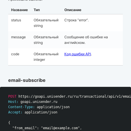
Название
Тип
Описание
status
Обязательный
Строка “error”.
string
message
Обязательный
Сообщение об ошибке на
string
английском.
code
Обязательный
Код ошибки API
.
integer
email-subscribe
POST
 https://goapi.unisender.ru/ru/transactional/api/v1/emai
Host:
 goapi.unisender.ru
Content-Type:
 application/json
Accept:
 application/json
{
  "from_email": "email@example.com",