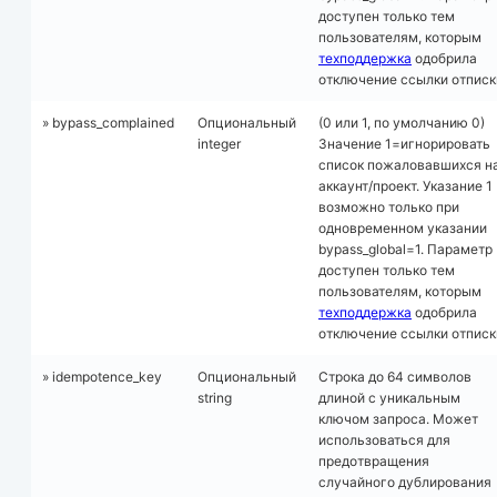
доступен только тем
пользователям, которым
техподдержка
одобрила
отключение ссылки отписк
» bypass_complained
Опциональный
(0 или 1, по умолчанию 0)
integer
Значение 1=игнорировать
список пожаловавшихся н
аккаунт/проект. Указание 1
возможно только при
одновременном указании
bypass_global=1. Параметр
доступен только тем
пользователям, которым
техподдержка
одобрила
отключение ссылки отписк
» idempotence_key
Опциональный
Строка до 64 символов
string
длиной с уникальным
ключом запроса. Может
использоваться для
предотвращения
случайного дублирования