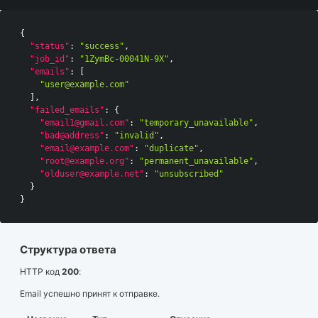
{
"status"
:
"success"
,
"job_id"
:
"1ZymBc-00041N-9X"
,
"emails"
:
[
"user@example.com"
]
,
"failed_emails"
:
{
"email1@gmail.com"
:
"temporary_unavailable"
,
"bad@address"
:
"invalid"
,
"email@example.com"
:
"duplicate"
,
"root@example.org"
:
"permanent_unavailable"
,
"olduser@example.net"
:
"unsubscribed"
}
}
Структура ответа
HTTP код
200
:
Email успешно принят к отправке.