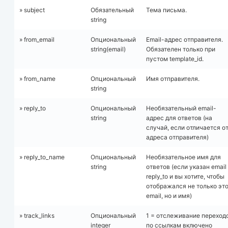
» subject
Обязательный
Тема письма.
string
» from_email
Опциональный
Email-адрес отправителя.
string(email)
Обязателен только при
пустом template_id.
» from_name
Опциональный
Имя отправителя.
string
» reply_to
Опциональный
Необязательный email-
string
адрес для ответов (на
случай, если отличается о
адреса отправителя)
» reply_to_name
Опциональный
Необязательное имя для
string
ответов (если указан email
reply_to и вы хотите, чтобы
отображался не только эт
email, но и имя)
» track_links
Опциональный
1 = отслеживание переход
integer
по ссылкам включено