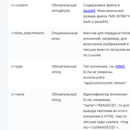
»» content
Обязательный
Содержимое файла в
string(byte)
base64
. Максимальный
размер файла 7Mб (978671
байт в base64).
» inline_attachments
Опциональный
Массив для передачи inlin
array
вложений, например, для
включения изображений в
письмо вместо загрузки их
по ссылке.
»» type
Обязательный
Тип вложения, см.
MIME
.
string
Если не уверены,
используйте
“application/octet-stream”.
»» name
Обязательный
Идентификатор вложения.
string
Если, например,
“name”=“IMAGECID”, то для
вывода картинки из этого
вложения в HTML тексте
письма надо указать <img
src=“cid:IMAGECID”>.