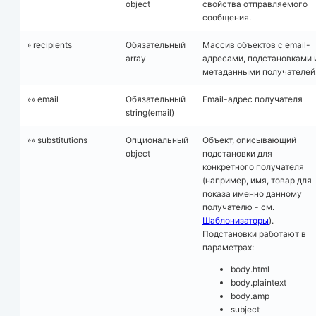
object
свойства отправляемого
сообщения.
» recipients
Обязательный
Массив объектов с email-
array
адресами, подстановками 
метаданными получателей
»» email
Обязательный
Email-адрес получателя
string(email)
»» substitutions
Опциональный
Объект, описывающий
object
подстановки для
конкретного получателя
(например, имя, товар для
показа именно данному
получателю - см.
Шаблонизаторы
).
Подстановки работают в
параметрах:
body.html
body.plaintext
body.amp
subject