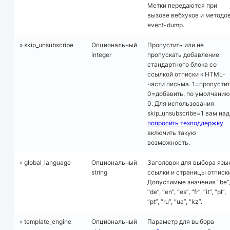
Метки передаются при
вызове вебхуков и методо
event-dump.
» skip_unsubscribe
Опциональный
Пропустить или не
integer
пропускать добавление
стандартного блока со
ссылкой отписки к HTML-
части письма. 1=пропустит
0=добавить, по умолчанию
0. Для использования
skip_unsubscribe=1 вам над
попросить техподдержку
включить такую
возможность.
» global_language
Опциональный
Заголовок для выбора язы
string
ссылки и страницы отписки
Допустимые значения “be”
“de”, “en”, “es”, “fr”, “it”, “pl”,
“pt”, “ru”, “ua”, “kz”.
» template_engine
Опциональный
Параметр для выбора