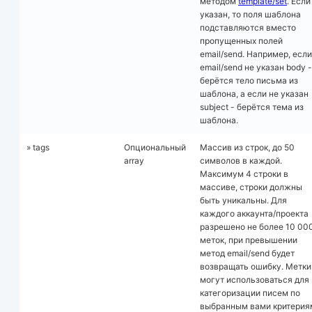
методом
template/set
. Если
указан, то поля шаблона
подставляются вместо
пропущенных полей
email/send. Например, если
email/send не указан body -
берётся тело письма из
шаблона, а если не указан
subject - берётся тема из
шаблона.
» tags
Опциональный
Массив из строк, до 50
array
символов в каждой.
Максимум 4 строки в
массиве, строки должны
быть уникальны. Для
каждого аккаунта/проекта
разрешено не более 10 00
меток, при превышении
метод email/send будет
возвращать ошибку. Метки
могут использоваться для
категоризации писем по
выбранным вами критерия