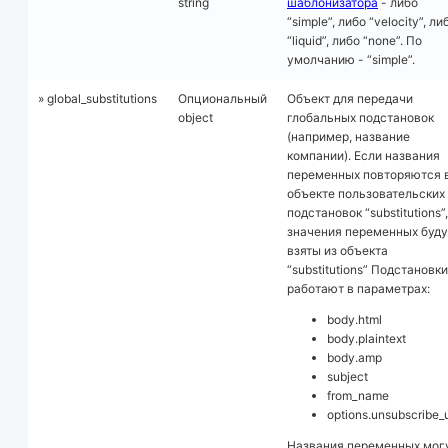
string
шаблонизатора
- либо
“simple”, либо “velocity”, ли
“liquid”, либо “none”. По
умолчанию - “simple”.
» global_substitutions
Опциональный
Объект для передачи
object
глобальных подстановок
(например, название
компании). Если названия
переменных повторяются 
объекте пользовательских
подстановок “substitutions”,
значения переменных буду
взяты из объекта
“substitutions” Подстановки
работают в параметрах:
body.html
body.plaintext
body.amp
subject
from_name
options.unsubscribe_u
Названия переменных мог