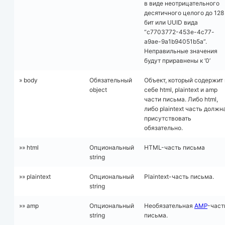
в виде неотрицательного
десятичного целого до 128
бит или UUID вида
“c7703772-453e-4c77-
a9ae-9a1b94051b5a”.
Неправильные значения
будут приравнены к ‘0’
» body
Обязательный
Объект, который содержит 
object
себе html, plaintext и amp
части письма. Либо html,
либо plaintext часть должн
присутствовать
обязательно.
»» html
Опциональный
HTML-часть письма
string
»» plaintext
Опциональный
Plaintext-часть письма.
string
»» amp
Опциональный
Необязательная
AMP
-част
string
письма.