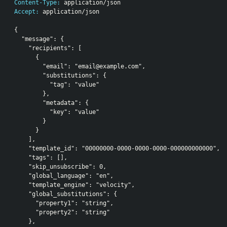
Content-Type:
 application/json
Accept:
 application/json
{
  "message": {
    "recipients": [
      {
        "email": "email@example.com",
        "substitutions": {
          "tag": "value"
        },
        "metadata": {
          "key": "value"
        }
      }
    ],
    "template_id": "00000000-0000-0000-0000-000000000000",
    "tags": [],
    "skip_unsubscribe": 0,
    "global_language": "en",
    "template_engine": "velocity",
    "global_substitutions": {
      "property1": "string",
      "property2": "string"
    },