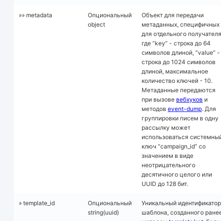
»» metadata
Опциональный
Объект для передачи
object
метаданных, специфичных
для отдельного получателя
где “key” - строка до 64
символов длиной, “value” -
строка до 1024 символов
длиной, максимальное
количество ключей - 10.
Метаданные передаются
при вызове
вебхуков
и
методов
event-dump
. Для
группировки писем в одну
рассылку может
использоваться системны
ключ “campaign_id” со
значением в виде
неотрицательного
десятичного целого или
UUID до 128 бит.
» template_id
Опциональный
Уникальный идентификатор
string(uuid)
шаблона, созданного ране