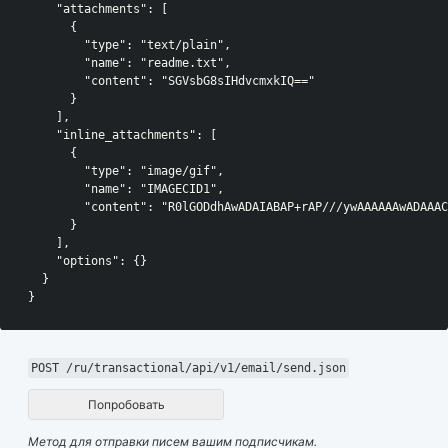
    "attachments": [
      {
        "type": "text/plain",
        "name": "readme.txt",
        "content": "SGVsbG8sIHdvcmxkIQ=="
      }
    ],
    "inline_attachments": [
      {
        "type": "image/gif",
        "name": "IMAGECID1",
        "content": "R0lGODdhAwADAIABAP+rAP///ywAAAAAAwADAAAC
      }
    ],
    "options": {}
  }
}
POST /ru/transactional/api/v1/email/send.json
Попробовать
Метод для отправки писем вашим подписчикам.