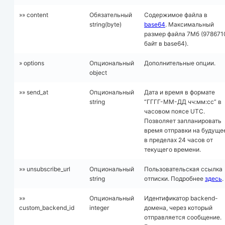
»» content
Обязательный
Содержимое файла в
string(byte)
base64
. Максимальный
размер файла 7Mб (978671
байт в base64).
» options
Опциональный
Дополнительные опции.
object
»» send_at
Опциональный
Дата и время в формате
string
“ГГГГ-ММ-ДД чч:мм:сс” в
часовом поясе UTC.
Позволяет запланировать
время отправки на будуще
в пределах 24 часов от
текущего времени.
»» unsubscribe_url
Опциональный
Пользовательская ссылка
string
отписки. Подробнее
здесь
.
»»
Опциональный
Идентификатор backend-
custom_backend_id
integer
домена, через который
отправляется сообщение.