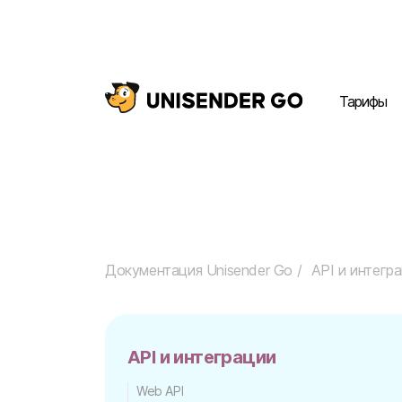
Тарифы
Документация Unisender Go
API и интегр
API и интеграции
Web API