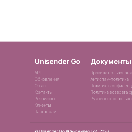
Unisender Go
Документы
API
Правила пользовани
Обновления
Антиспам-политика
О нас
Политика конфиденц
Контакты
Политика возврата 
Реквизиты
Руководство пользо
Клиенты
Партнёрам
© Unisender Go (Юнисендер Го), 2026