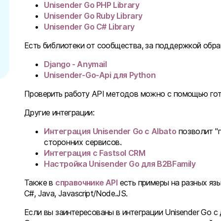
Unisender Go PHP Library
Unisender Go Ruby Library
Unisender Go C# Library
Есть библиотеки от сообщества, за поддержкой обра
Django - Anymail
Unisender-Go-Api для Python
Проверить работу API методов можно с помощью го
Другие интеграции:
Интеграция Unisender Go с Albato
позволит "
сторонних сервисов.
Интеграция с Fastsol CRM
Настройка Unisender Go для B2BFamily
Также в
справочнике API
есть примеры на разных язы
C#, Java, Javascript/Node.JS.
Если вы заинтересованы в интеграции Unisender Go с