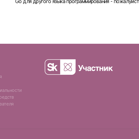
Go для другого языка программирования - пожалуйс
я
иальности
средств
вателя